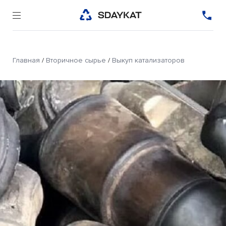
Главная
/
Вторичное сырье
/
Выкуп катализаторов